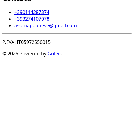
+390114287374
+393274107078
asdmappanese@gmail.com
P. IVA: IT05972550015
© 2026 Powered by
Golee
.